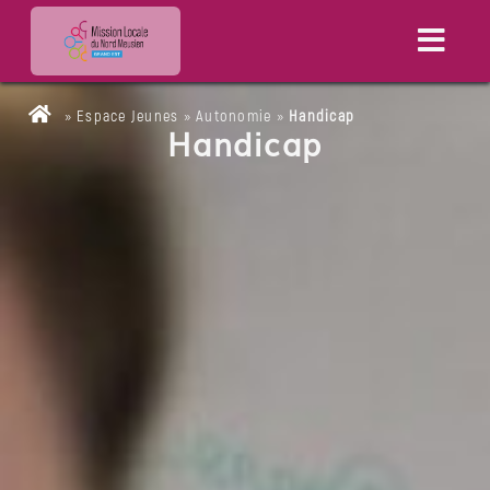
»
Espace Jeunes
»
Autonomie
»
Handicap
Handicap