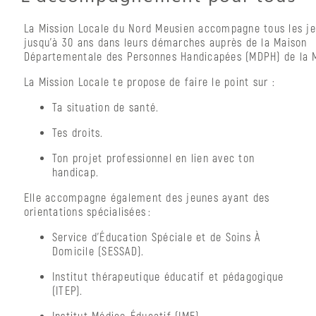
tous
publics
La Mission Locale du Nord Meusien accompagne tous les j
jusqu’à 30 ans dans leurs démarches auprès de la Maison
France
Départementale des Personnes Handicapées (MDPH) de la 
Services
La Mission Locale te propose de faire le point sur :
La
Poste
Ta situation de santé.
Tes droits.
Nous contacter
Ton projet professionnel en lien avec ton
handicap.
Nous trouver
Elle accompagne également des jeunes ayant des
orientations spécialisées :
Service d’Éducation Spéciale et de Soins À
Domicile (SESSAD).
Institut thérapeutique éducatif et pédagogique
(ITEP).