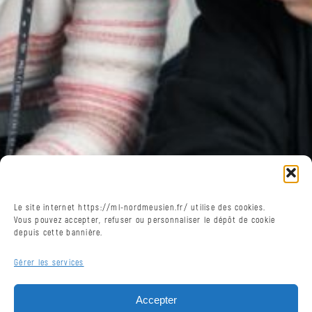
tous
publics
France
Services
La
Poste
Nous contacter
Nous trouver
Le site internet https://ml-nordmeusien.fr/ utilise des cookies.
Vous pouvez accepter, refuser ou personnaliser le dépôt de cookie
depuis cette bannière.
Gérer les services
Accepter