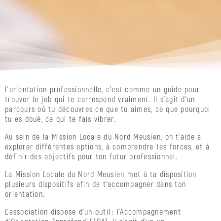
avec
MiloMouv’
Le
Studio
Milo
:
valoriser
la
L’orientation professionnelle, c’est comme un guide pour
parole
trouver le job qui te correspond vraiment. Il s’agit d’un
des
parcours où tu découvres ce que tu aimes, ce que pourquoi
jeunes
tu es doué, ce qui te fais vibrer.
Les
Au sein de la Mission Locale du Nord Meusien, on t’aide à
témoignages
explorer différentes options, à comprendre tes forces, et à
Être
définir des objectifs pour ton futur professionnel.
parrainé
La Mission Locale du Nord Meusien met à ta disposition
Entre
plusieurs dispositifs afin de t’accompagner dans ton
16
orientation.
et
18
L’association dispose d’un outil : l’Accompagnement
ans