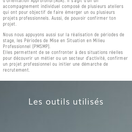
d’Orientation Approfondi (AOA).
Il s’agit d’un un
:
accompagnement individuel composé de plusieurs ateliers
l’obligation
qui ont pour objectif de faire émerger un ou plusieurs
de
projets professionnels. Aussi, de pouvoir confirmer ton
formation
projet.
Les
Nous nous appuyons aussi sur la réalisation de périodes de
jeunes
stage, les Périodes de Mise en Situation en Milieu
sous
Professionnel (PMSMP).
main
Elles permettent de se confronter à des situations réelles
de
pour découvrir un métier ou un secteur d’activité, confirmer
justice
un projet professionnel ou initier une démarche de
recrutement.
Les
ressortissants
étrangers
L’accompagnement
FSE+
Les outils utilisés
L’accompagnement
des
partenaires
Les