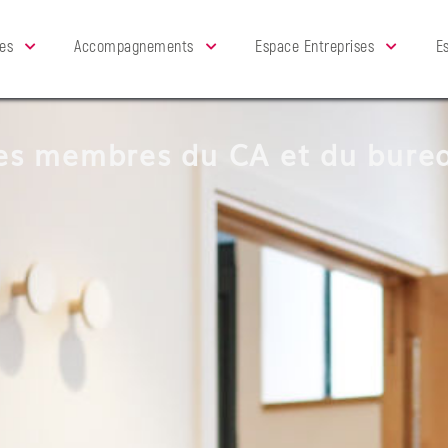
es
Accompagnements
Espace Entreprises
E
es membres du CA et du bure