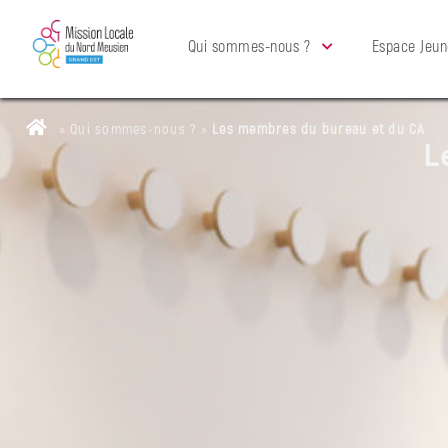
Qui sommes-nous ?
Espace Jeun
»
Qui sommes-nous ?
»
Les membres du bureau et du CA
L
Qui
sommes-
nous
?
Qui
sommes-
nous
?
Nos
permanences