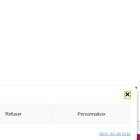
t des personnes qualifiées
ale des jeunes
Refuser
Personnaliser
Gérer les services