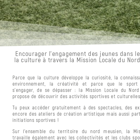
membres
du
bureau
et
du
CA
Rapports
d’activité
Encourager l'engagement des jeunes dans le
la culture à travers la Mission Locale du Nor
Espace
Jeunes
Parce que la culture développe la curiosité, la connais
Orientation
environnement, la créativité et parce que le spor
s’engager, de se dépasser : la Mission Locale du Nor
Formation
propose de découvrir des activités sportives et culturelles
Emploi
Tu peux accéder gratuitement à des spectacles, des ex
Autonomie
encore des ateliers de création artistique mais aussi par
initiations sportives !
Accompagnements
Sur l’ensemble du territoire du nord meusien, la Mis
Le
travaille également avec les collectivités et les clubs spo