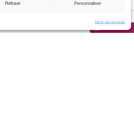
Refuser
Personnaliser
Gérer les services
Newsletter
ien.fr
03 29 86 25 26