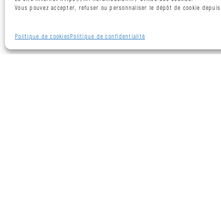
Voir nos permanences
L’aller
Vous pouvez accepter, refuser ou personnaliser le dépôt de cookie depuis
vers
:
on
Politique de cookies
Politique de confidentialité
vient
à
ta
rencontre
avec
MiloMouv’
Le
Studio
Milo
2D
:
55430
valoriser
la
parole
des
jeunes
Les
témoignages