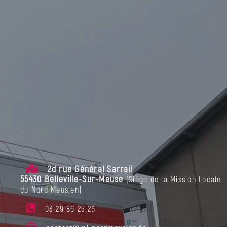
2d rue Général Sarrail
55430
Belleville-Sur-Meuse
(Siège de la Mission Locale
du Nord Meusien)
03 29 86 25 26