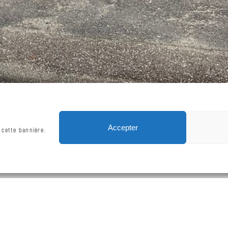
 par ©
OpenStreetMap
contributeurs,
CC-BY-SA
, Imagerie ©
Mapbox
Accepter
 cette bannière.
Trajet (Google Map)