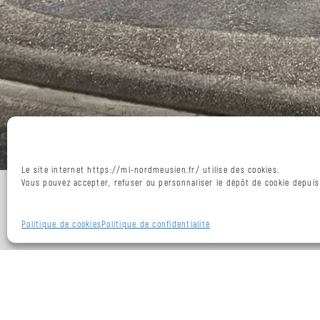
CEJ
:
jusqu’à
561,68
euros
pour
t’insérer
Le
PACEA
:
vers
Leaflet
|
Données de cartes
l’emploi
Le site internet https://ml-nordmeusien.fr/ utilise des cookies.
et
Vous pouvez accepter, refuser ou personnaliser le dépôt de cookie depuis
+
l’autonomie
−
Le
Politique de cookies
Politique de confidentialité
PAO
:
vers
l’appui
et
l’orientation