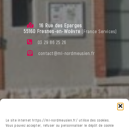
d’activité
Espace
Jeunes
16 Rue des Eparges
Orientation
55160
Fresnes-en-Woëvre
(France Services)
Formation
03 29 86 25 26
Emploi
contact@ml-nordmeusien.fr
Autonomie
Accompagnements
Le
CEJ
:
jusqu’à
561,68
euros
pour
t’insérer
Le site internet https://ml-nordmeusien.fr/ utilise des cookies.
Vous pouvez accepter, refuser ou personnaliser le dépôt de cookie
Le